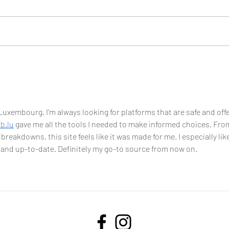
Les Ca
Le Guide de l'inclusion LGBTIQ+ dans le
sport
 Luxembourg, I’m always looking for platforms that are safe and offe
b.lu
 gave me all the tools I needed to make informed choices. Fro
reakdowns, this site feels like it was made for me. I especially lik
e and up-to-date. Definitely my go-to source from now on.