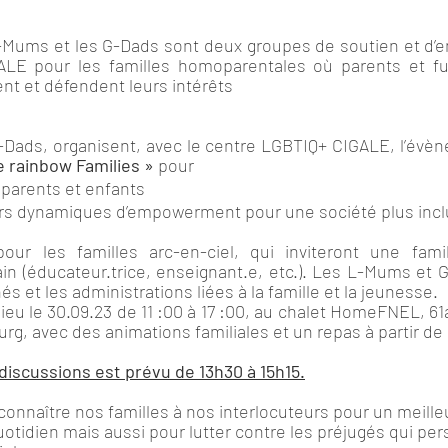
ums et les G-Dads sont deux groupes de soutien et d’
LE pour les familles homoparentales où parents et fut
ent et défendent leurs intérêts 
Dads, organisent, avec le centre LGBTIQ+ CIGALE, l’évè
e rainbow Families »
 pour 
ver, parents et enfants
er leurs dynamiques d’empowerment pour une société plus incl
our les familles arc-en-ciel, qui inviteront une famil
ain (éducateur.trice, enseignant.e, etc.). Les L-Mums et G
s et les administrations liées à la famille et la jeunesse. 
eu le 30.09.23 de 11 :00 à 17 :00, au chalet HomeFNEL, 61
, avec des animations familiales et un repas à partir de 
 discussions est prévu de 13h30 à 15h15.
connaître nos familles à nos interlocuteurs pour un meilleu
otidien mais aussi pour lutter contre les préjugés qui persi