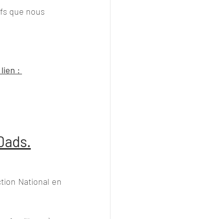
ifs que nous 
ien : 
Dads.
tion National en 