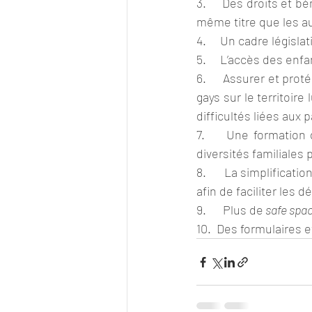
3.     Des droits et 
même titre que les au
5.     L’accès des enfa
6.     Assurer et pro
gays sur le territoire
difficultés liées aux
7.     Une formation
diversités familiales 
8.      La simplificati
afin de faciliter les
9.      Plus de
 safe spa
10.  Des formulaires 