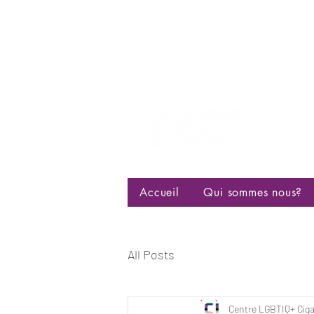
Centre d
bisexuell
Accueil
Qui sommes nous?
All Posts
Centre LGBTIQ+ Ciga