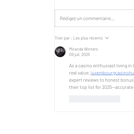
Rédigez un commentaire...
Ban on conversion practices in the
Trier par :
Les plus récents
European Union
Miranda Winters
09 juil. 2025
As a casino enthusiast living in
real value. 
luxembourgcasinohu
expert reviews to honest bonus b
their top list for 2025—accurat
J'aime
Répondre