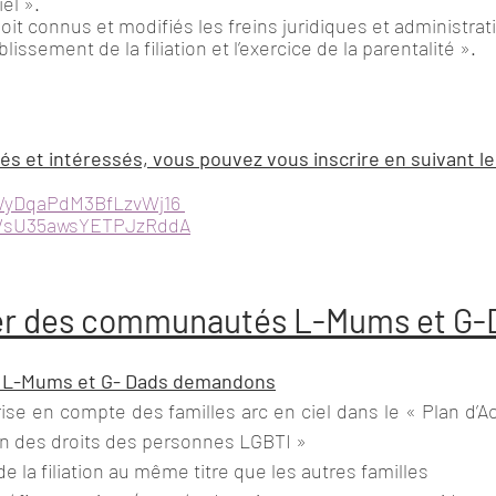
el ».
it connus et modifiés les freins juridiques et administrat
lissement de la filiation et l’exercice de la parentalité ».
s et intéressés, vous pouvez vous inscrire en suivant le l
le/yDqaPdM3BfLzvWj16 
le/sU35awsYETPJzRddA
er des communautés L-Mums et G-
L-Mums et G- Dads demandons
prise en compte des familles arc en ciel dans le « Plan d’Ac
on des droits des personnes LGBTI »
 de la filiation au même titre que les autres familles