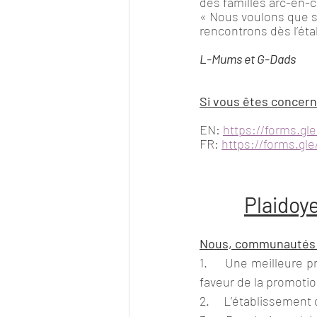
des familles arc-en-ci
« Nous voulons que so
rencontrons dès l’étab
L-Mums et G-Dads
Si vous êtes concerné
EN: 
https://forms.g
FR: 
https://forms.g
Plaidoy
Nous, communautés 
1.     Une meilleure 
faveur de la promoti
2.     L’établissement