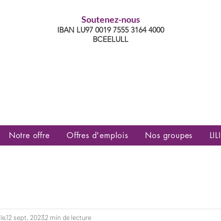
Soutenez-nous
IBAN LU97 0019 7555 3164 4000
BCEELULL
es communautés lesbiennes, gays,
es, trans’, intersexes, queer+
Notre offre
Offres d'emplois
Nos groupes
LILI
le
12 sept. 2023
2 min de lecture