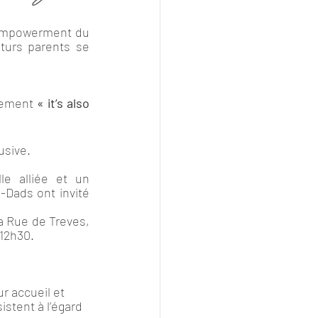
empowerment du 
urs parents se 
nement 
« it’s also 
usive.
le alliée et un 
-Dads ont invité 
a Rue de Treves, 
12h30. 
r accueil et 
stent à l’égard 