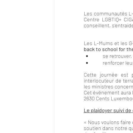
Les communautés L-M
Centre LGBTIQ+ CIGA
conseillent, s’entraid
Les L-Mums et les G-
back to school for th
       se retrou
       renforc
Cette journée est p
interlocuteur de terr
les ministres concerné
Cet événement aura li
2630 Cents Luxembourg
Le plaidoyer suivi de
« Nous voulons faire 
soutien dans notre qu