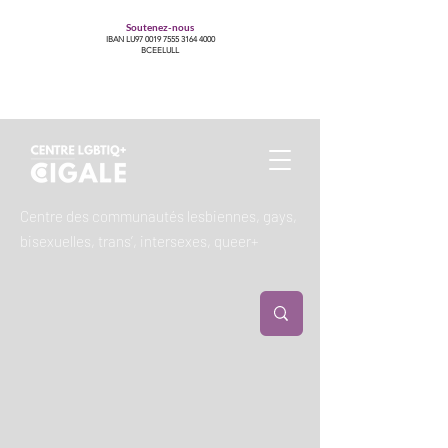
Soutenez-nous
IBAN LU97
0019 7555 3164 4000
BCEELULL
Centre des communautés lesbiennes, gays,
bisexuelles, trans’, intersexes, queer+