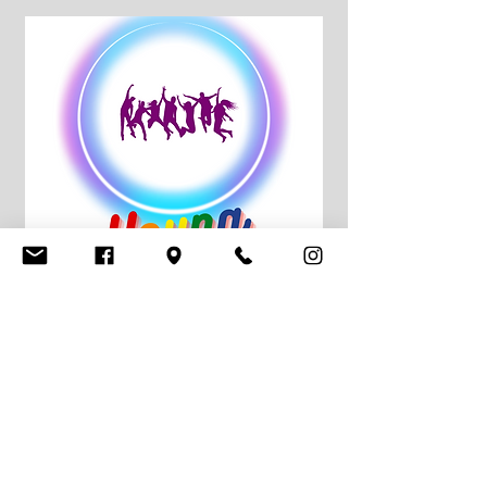
Contact
young.queers@cigale.lu