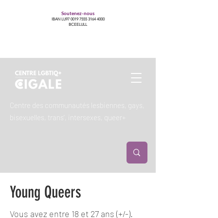
Soutenez-nous
IBAN LU97
0019 7555 3164 4000
BCEELULL
Centre des communautés lesbiennes, gays,
bisexuelles, trans’, intersexes, queer+
Young Queers
Vous avez entre 18 et 27 ans (+/-).