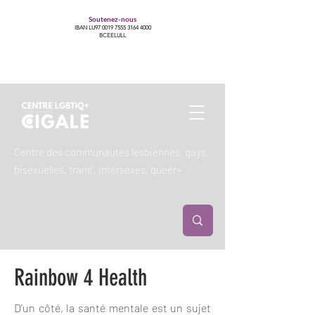
Soutenez-nous
IBAN LU97
0019 7555 3164 4000
BCEELULL
Centre des communautés lesbiennes, gays,
bisexuelles, trans’, intersexes, queer+
Rainbow 4 Health
D’un côté, la santé mentale est un sujet