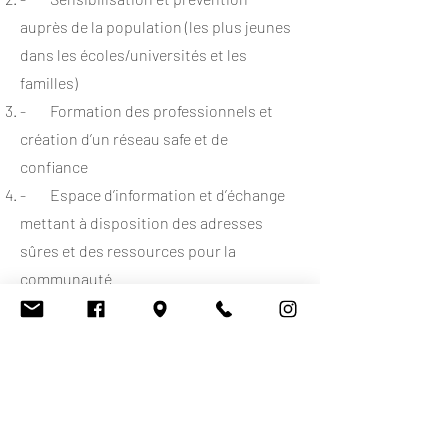
auprès de la population (les plus jeunes
dans les écoles/universités et les
familles)
- Formation des professionnels et
création d’un réseau safe et de
confiance
- Espace d’information et d’échange
mettant à disposition des adresses
sûres et des ressources pour la
communauté
Le groupe se retrouve chaque mois
pour échanger et autour des « activités
de mieux-être ». Une présence régulière
ou complète n’est pas obligatoire, et