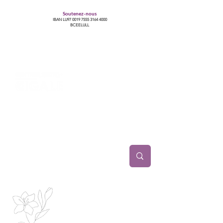
Soutenez-nous
IBAN LU97
0019 7555 3164 4000
BCEELULL
Centre des communautés lesbiennes, gays,
bisexuelles, trans’, intersexes, queer+