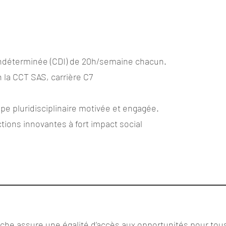
indéterminée (CDI) de 20h/semaine chacun.
la CCT SAS, carrière C7
ipe pluridisciplinaire motivée et engagée.
ctions innovantes à fort impact social
che assure une égalité d’accès aux opportunités pour tous