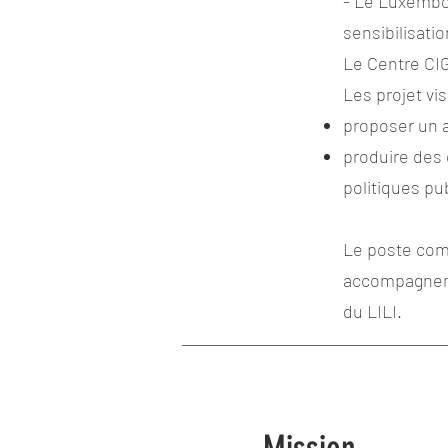
- Le Luxembour
sensibilisati
Le Centre CI
Les projet vis
proposer un 
produire des 
politiques pu
Le poste comb
accompagneme
du LILI.