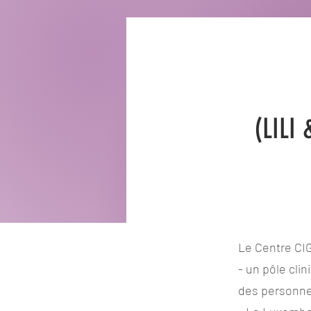
(LILI
Le Centre CIG
- un pôle cli
des personn