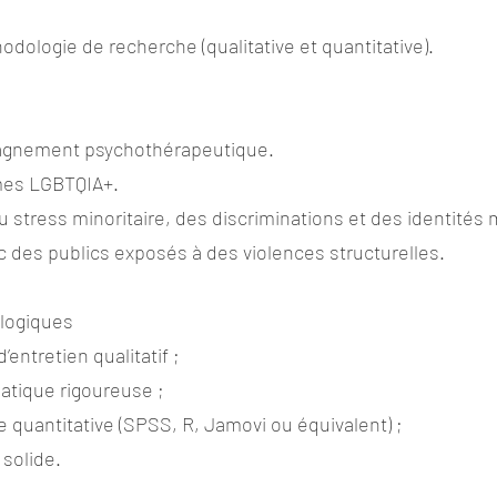
ologie de recherche (qualitative et quantitative).
agnement psychothérapeutique.
mes LGBTQIA+.
u stress minoritaire, des discriminations et des identités
ec des publics exposés à des violences structurelles.
logiques
entretien qualitatif ;
atique rigoureuse ;
yse quantitative (SPSS, R, Jamovi ou équivalent) ;
 solide.