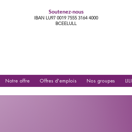
Soutenez-nous
IBAN LU97 0019 7555 3164 4000
BCEELULL
es communautés lesbiennes, gays,
es, trans’, intersexes, queer+
Notre offre
Offres d'emplois
Nos groupes
LILI