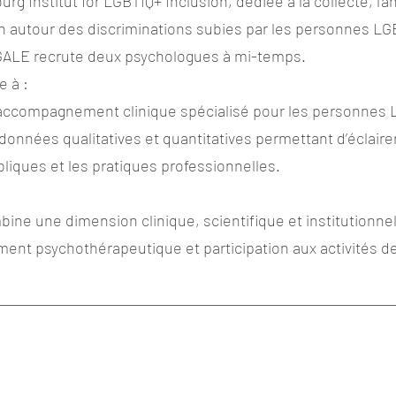
g Institut for LGBTIQ+ Inclusion, dédiée à la collecte, l’an
on autour des discriminations subies par les personnes L
GALE recrute deux psychologues à mi-temps.
e à :
accompagnement clinique spécialisé pour les personnes
données qualitatives et quantitatives permettant d’éclairer
bliques et les pratiques professionnelles.
ine une dimension clinique, scientifique et institutionnell
nt psychothérapeutique et participation aux activités d