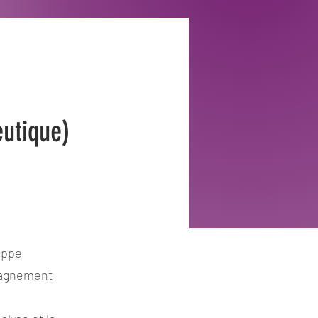
eutique)
loppe
mpagnement