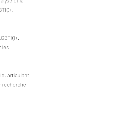
alyse et la
GBTIQ+.
 LGBTIQ+.
 les
e, articulant
e recherche