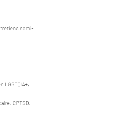
ntretiens semi-
tés LGBTQIA+,
itaire, CPTSD,