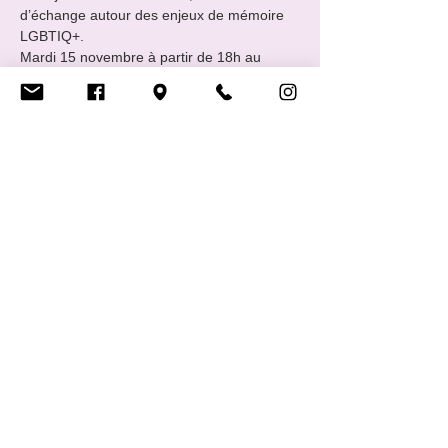
d’échange autour des enjeux de mémoire 
LGBTIQ+.
Mardi 15 novembre à partir de 18h au 
Centre LGBTIQ+ CIGALE

(16 Rue Notre-Dame / L-2240 Luxembourg)
Partie festive avec vin d’honneur et buffet 
froid.
Cette journée marque jour pour jour le 
20ème anniversaire du CIGALE et sera 
consacrée à la cérémonie de…
Afficher plus
Partager cet événement