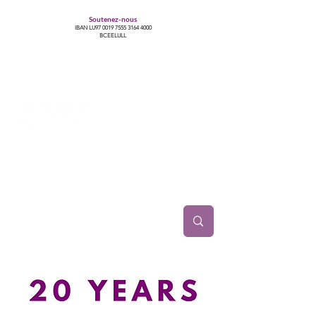
Soutenez-nous
IBAN LU97
0019 7555 3164 4000
BCEELULL
Centre des communautés lesbiennes, gays,
bisexuelles, trans’, intersexes, queer+