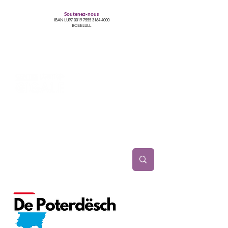
Soutenez-nous
IBAN LU97
0019 7555 3164 4000
BCEELULL
Centre des communautés lesbiennes, gays,
bisexuelles, trans’, intersexes, queer+