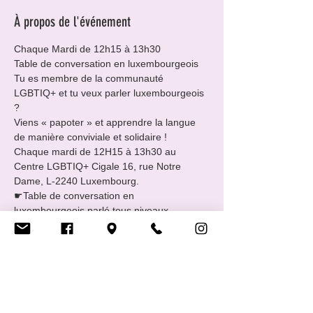
À propos de l'événement
Chaque Mardi de 12h15 à 13h30
Table de conversation en luxembourgeois
Tu es membre de la communauté 
LGBTIQ+ et tu veux parler luxembourgeois 
?

Viens « papoter » et apprendre la langue 
de manière conviviale et solidaire !

Chaque mardi de 12H15 à 13h30 au 
Centre LGBTIQ+ Cigale 16, rue Notre 
Dame, L-2240 Luxembourg.
☛Table de conversation en 
luxembourgeois parlé tous niveaux.

☛GRATUIT.

☛Sans inscription et sans engagement.

☛Rejoins-nous en fonction de ton temps.
Rencontre animé par Alice Thilmany

Début le mardi 7 février 2023