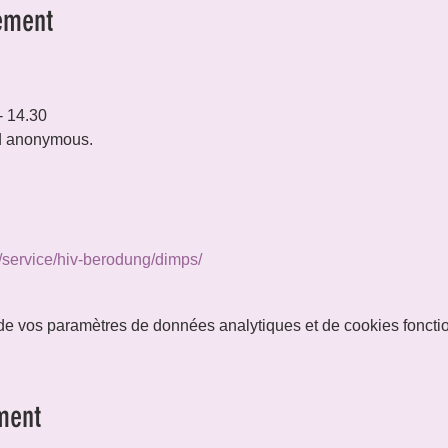
ement


 14.30 

d anonymous.

r/service/hiv-berodung/dimps/
e vos paramètres de données analytiques et de cookies foncti
ment