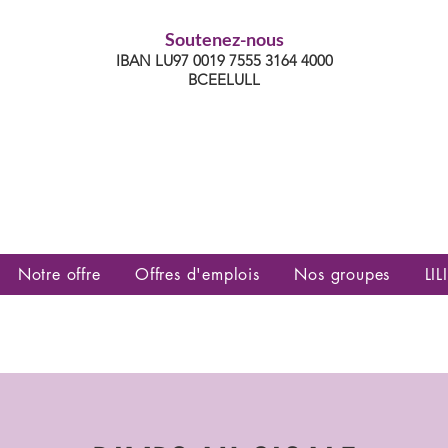
Soutenez-nous
IBAN LU97 0019 7555 3164 4000
BCEELULL
es communautés lesbiennes, gays,
es, trans’, intersexes, queer+
Notre offre
Offres d'emplois
Nos groupes
LILI