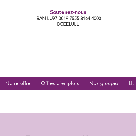
Soutenez-nous
IBAN LU97 0019 7555 3164 4000
BCEELULL
es communautés lesbiennes, gays,
es, trans’, intersexes, queer+
Notre offre
Offres d'emplois
Nos groupes
LILI