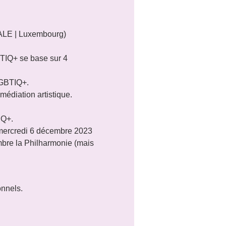
ALE | Luxembourg) 
BTIQ+ se base sur 4 
GBTIQ+.

édiation artistique.

IQ+.
 mercredi 6 décembre 2023 
bre la Philharmonie (mais 
onnels.