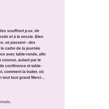
es souffrent p.ex. de 
stin et à la vessie. Bien 
s, se passent - des 
le cadre de la journée 
e avec table-ronde, afin 
u connue, autant par le 
te conférence et table-
t, comment la traiter, où 
n tout tout grand Merci…
onnels.