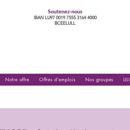
Soutenez-nous
IBAN LU97 0019 7555 3164 4000
BCEELULL
es communautés lesbiennes, gays,
es, trans’, intersexes, queer+
Notre offre
Offres d'emplois
Nos groupes
LILI