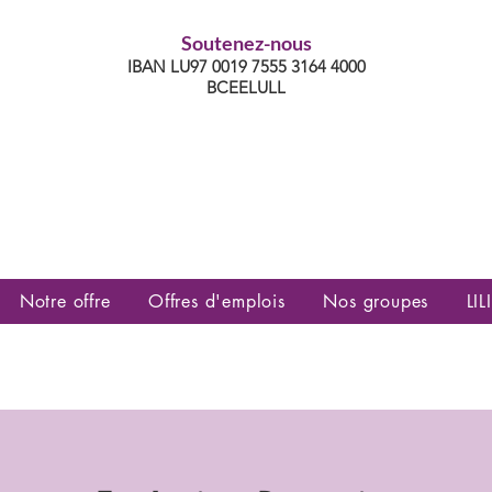
Soutenez-nous
IBAN LU97 0019 7555 3164 4000
BCEELULL
es communautés lesbiennes, gays,
es, trans’, intersexes, queer+
Notre offre
Offres d'emplois
Nos groupes
LILI