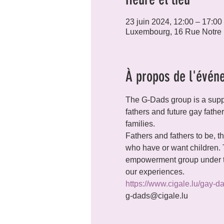
23 juin 2024, 12:00 – 17:00
Luxembourg, 16 Rue Notre
À propos de l'évén
The G-Dads group is a supp
fathers and future gay fathe
families.
Fathers and fathers to be, th
who have or want children.
empowerment group under th
our experiences.
https://www.cigale.lu/gay-d
g-dads@cigale.lu