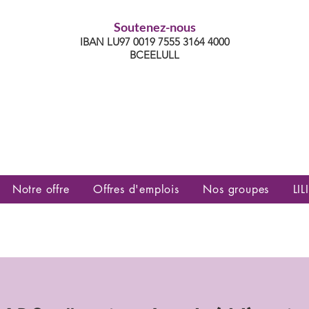
Soutenez-nous
IBAN LU97 0019 7555 3164 4000
BCEELULL
es communautés lesbiennes, gays,
es, trans’, intersexes, queer+
Notre offre
Offres d'emplois
Nos groupes
LILI