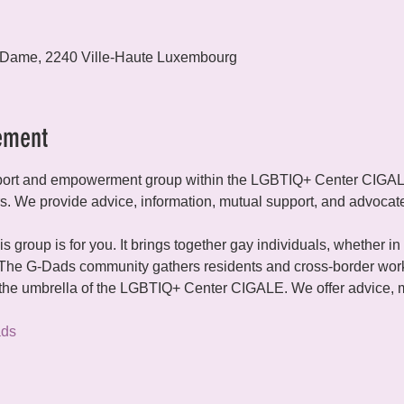
 Dame, 2240 Ville-Haute Luxembourg
ement
ort and empowerment group within the LGBTIQ+ Center CIGALE. 
rs. We provide advice, information, mutual support, and advocate 
is group is for you. It brings together gay individuals, whether in 
 The G-Dads community gathers residents and cross-border work
e umbrella of the LGBTIQ+ Center CIGALE. We offer advice, m
ads