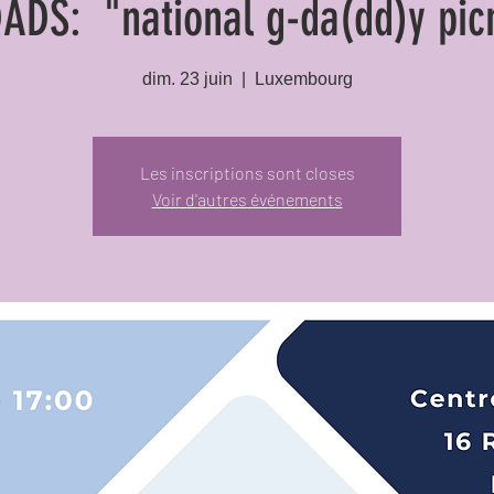
ADS: "national g-da(dd)y pic
dim. 23 juin
  |  
Luxembourg
Les inscriptions sont closes
Voir d'autres événements