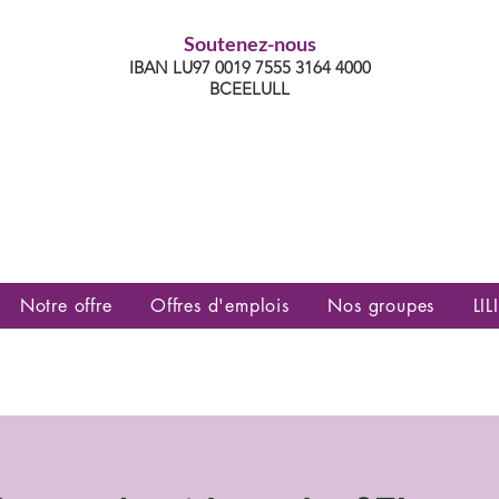
Soutenez-nous
IBAN LU97 0019 7555 3164 4000
BCEELULL
es communautés lesbiennes, gays,
es, trans’, intersexes, queer+
Notre offre
Offres d'emplois
Nos groupes
LILI