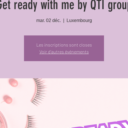
Get ready with me by QTI grou
mar. 02 déc.
  |  
Luxembourg
Les inscriptions sont closes
Voir d'autres événements