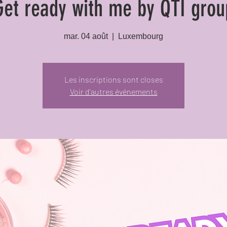
Get ready with me by QTI grou
mar. 04 août
  |  
Luxembourg
Les inscriptions sont closes
Voir d'autres événements