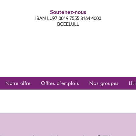
Soutenez-nous
IBAN LU97 0019 7555 3164 4000
BCEELULL
es communautés lesbiennes, gays,
es, trans’, intersexes, queer+
Notre offre
Offres d'emplois
Nos groupes
LILI