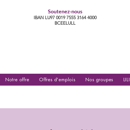
Soutenez-nous
IBAN LU97 0019 7555 3164 4000
BCEELULL
es communautés lesbiennes, gays,
es, trans’, intersexes, queer+
Notre offre
Offres d'emplois
Nos groupes
LILI