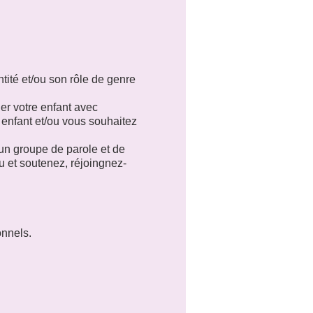
tité et/ou son rôle de genre
r votre enfant avec
 enfant et/ou vous souhaitez
n groupe de parole et de
u et soutenez, réjoingnez-
identity and/or gender role?
his journey with kindness.
onnels.
ur experiences with other
 discussion and support
.
htsidentität und/oder