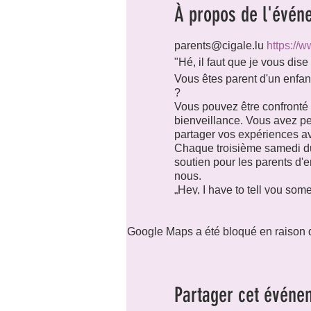
À propos de l'évén
parents@cigale.lu
https://w
"Hé, il faut que je vous dis
Vous êtes parent d'un enfant
?
Vous pouvez être confronté
bienveillance. Vous avez pe
partager vos expériences av
Chaque troisième samedi d
soutien pour les parents d'
nous.
„Hey, I have to tell you somet
You are a parent of a child t
You might be confronted wit
Google Maps a été bloqué en raison d
You may have questions abou
parents.
Every 3rd Saturday of the m
group for parents of transge
Partager cet événe
"Hey, ich muss euch etwas 
Sie sind Eltern eines Kindes