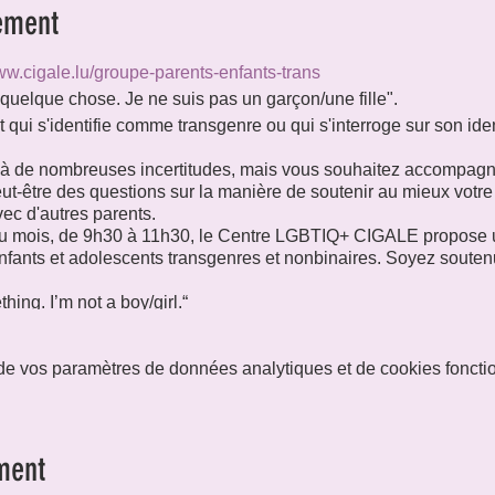
ement
ww.cigale.lu/groupe-parents-enfants-trans
e quelque chose. Je ne suis pas un garçon/une fille".
 qui s'identifie comme transgenre ou qui s'interroge sur son iden
 à de nombreuses incertitudes, mais vous souhaitez accompagne
ut-être des questions sur la manière de soutenir au mieux votre
ec d'autres parents.
u mois, de 9h30 à 11h30, le Centre LGBTIQ+ CIGALE propose u
enfants et adolescents transgenres et nonbinaires. Soyez souten
hing. I’m not a boy/girl.“
hat identifies as transgender or that is questioning their gender 
h many uncertainties, but you want to accompany your child on t
e vos paramètres de données analytiques et de cookies foncti
t how to best support your child and/or would like to share yo
onth, from 09:30 to 11:30, the LGBTIQ+ Centre CIGALE offers a
nder and nonbinary children and teenagers. Get support, join us
ment
sagen. Ich bin kein Junge/Mädchen."
, das sich als transgender identifiziert oder das seine Geschlec