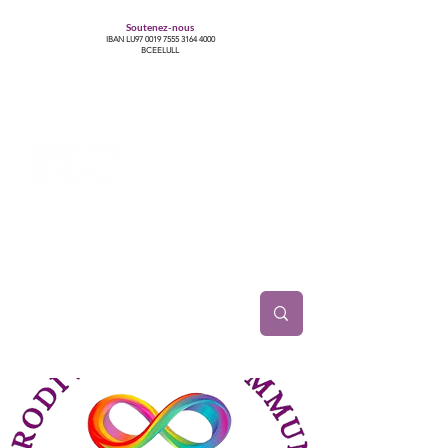
Soutenez-nous
IBAN LU97
0019 7555 3164 4000
BCEELULL
Centre des communautés lesbiennes, gays,
bisexuelles, trans’, intersexes, queer+