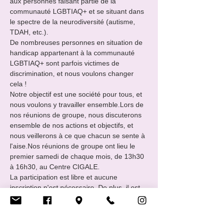
aux personnes faisant partie de la 
communauté LGBTIAQ+ et se situant dans 
le spectre de la neurodiversité (autisme, 
TDAH, etc.).
De nombreuses personnes en situation de 
handicap appartenant à la communauté 
LGBTIAQ+ sont parfois victimes de 
discrimination, et nous voulons changer 
cela !
Notre objectif est une société pour tous, et 
nous voulons y travailler ensemble.​Lors de 
nos réunions de groupe, nous discuterons 
ensemble de nos actions et objectifs, et 
nous veillerons à ce que chacun se sente à 
l'aise.Nos réunions de groupe ont lieu le 
premier samedi de chaque mois, de 13h30 
à 16h30, au Centre CIGALE. 
La participation est libre et aucune 
inscription n'est nécessaire. De plus, il est 
possible de quitter le groupe à tout moment 
pendant les réunions. Une salle de repos 
séparée est également disponible.Si vous 