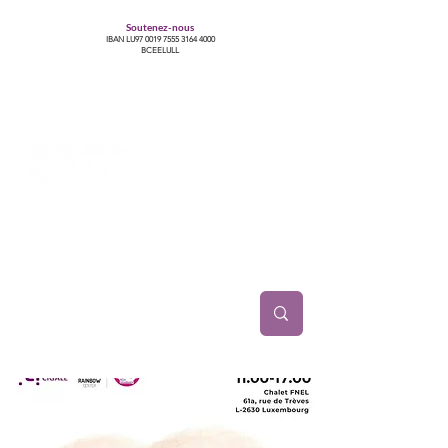
Soutenez-nous
IBAN LU97
0019 7555 3164 4000
BCEELULL
Centre des communautés lesbiennes, gays,
bisexuelles, trans’, intersexes, queer+