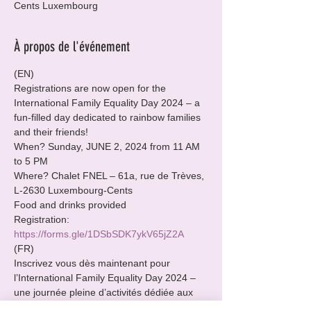
Cents Luxembourg
À propos de l'événement
(EN)

Registrations are now open for the 
International Family Equality Day 2024 – a 
fun-filled day dedicated to rainbow families 
and their friends!
When? Sunday, JUNE 2, 2024 from 11 AM 
to 5 PM

Where? Chalet FNEL – 61a, rue de Trèves, 
L-2630 Luxembourg-Cents
Food and drinks provided

Registration: 
https://forms.gle/1DSbSDK7ykV65jZ2A
(FR)

Inscrivez vous dès maintenant pour 
l’International Family Equality Day 2024 – 
une journée pleine d’activités dédiée aux 
familles arc-en-ciel et leurs ami·es !