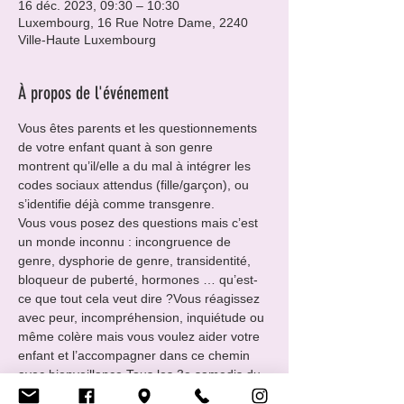
16 déc. 2023, 09:30 – 10:30
Luxembourg, 16 Rue Notre Dame, 2240
Ville-Haute Luxembourg
À propos de l'événement
Vous êtes parents et les questionnements 
de votre enfant quant à son genre 
montrent qu’il/elle a du mal à intégrer les 
codes sociaux attendus (fille/garçon), ou 
s’identifie déjà comme transgenre.
Vous vous posez des questions mais c’est 
un monde inconnu : incongruence de 
genre, dysphorie de genre, transidentité, 
bloqueur de puberté, hormones … qu’est-
ce que tout cela veut dire ?​Vous réagissez 
avec peur, incompréhension, inquiétude ou 
même colère mais vous voulez aider votre 
enfant et l’accompagner dans ce chemin 
avec bienveillance.​Tous les 3e samedis du 
mois, de 09 : 30 à 11 :30, le Centre 