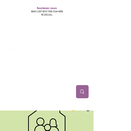
Soutenez-nous
IBAN LU97
0019 7555 3164 4000
BCEELULL
Centre des communautés lesbiennes, gays,
bisexuelles, trans’, intersexes, queer+