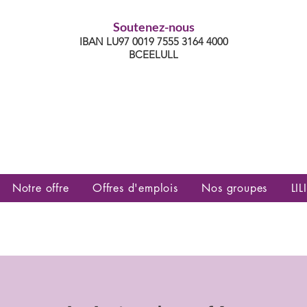
Soutenez-nous
IBAN LU97 0019 7555 3164 4000
BCEELULL
es communautés lesbiennes, gays,
es, trans’, intersexes, queer+
Notre offre
Offres d'emplois
Nos groupes
LILI