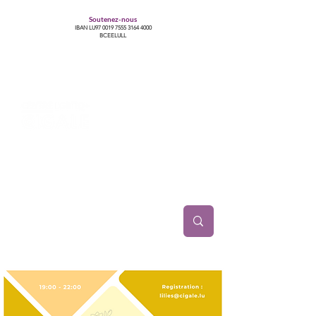
Soutenez-nous
IBAN LU97
0019 7555 3164 4000
BCEELULL
Centre des communautés lesbiennes, gays,
bisexuelles, trans’, intersexes, queer+