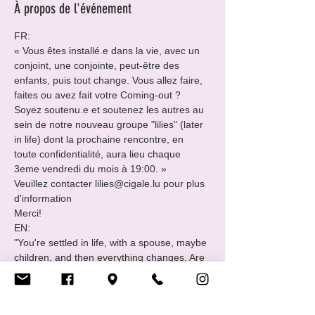
À propos de l'événement
FR:

« Vous êtes installé.e dans la vie, avec un 
conjoint, une conjointe, peut-être des 
enfants, puis tout change. Vous allez faire, 
faites ou avez fait votre Coming-out ?

Soyez soutenu.e et soutenez les autres au 
sein de notre nouveau groupe "lilies" (later 
in life) dont la prochaine rencontre, en 
toute confidentialité, aura lieu chaque 
3eme vendredi du mois à 19:00. »
Veuillez contacter lilies@cigale.lu pour plus 
d'information

Merci!
EN:

"You're settled in life, with a spouse, maybe 
children, and then everything changes. Are 
you about to do, or are doing, have done 
your coming-out?

Be supported and support others in our 