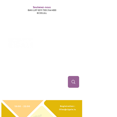
Soutenez-nous
IBAN LU97
0019 7555 3164 4000
BCEELULL
Centre des communautés lesbiennes, gays,
bisexuelles, trans’, intersexes, queer+