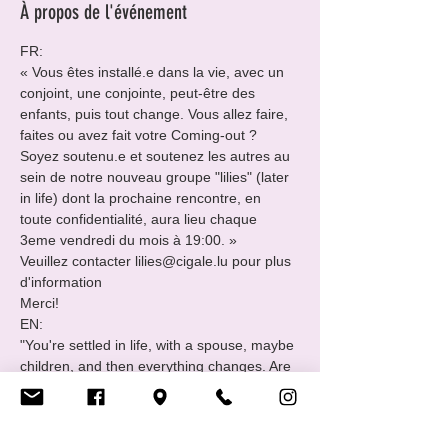
À propos de l'événement
FR:

« Vous êtes installé.e dans la vie, avec un 
conjoint, une conjointe, peut-être des 
enfants, puis tout change. Vous allez faire, 
faites ou avez fait votre Coming-out ?

Soyez soutenu.e et soutenez les autres au 
sein de notre nouveau groupe "lilies" (later 
in life) dont la prochaine rencontre, en 
toute confidentialité, aura lieu chaque 
3eme vendredi du mois à 19:00. »
Veuillez contacter lilies@cigale.lu pour plus 
d'information

Merci!
EN:

"You're settled in life, with a spouse, maybe 
children, and then everything changes. Are 
you about to do, or are doing, have done 
your coming-out?

Be supported and support others in our 