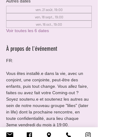
Autres dates
ven. 21 août, 19:00
ven. 18 sept., 19:00
ven. 16 oct., 19:00
Voir toutes les 6 dates
À propos de l'événement
FR:
Vous êtes installé.e dans la vie, avec un 
conjoint, une conjointe, peut-être des 
enfants, puis tout change. Vous allez faire, 
faites ou avez fait votre Coming-out ?
Soyez soutenu.e et soutenez les autres au 
sein de notre nouveau groupe "lilies" (later 
in life) dont la prochaine rencontre, en 
toute confidentialité, aura lieu chaque 
3eme vendredi du mois à 19:00.
Veuillez contacter 
lilies@cigale.lu
 pour plus 