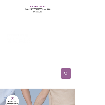
Soutenez-nous
IBAN LU97
0019 7555 3164 4000
BCEELULL
Centre des communautés lesbiennes, gays,
bisexuelles, trans’, intersexes, queer+