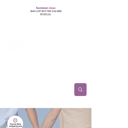
Soutenez-nous
IBAN LU97
0019 7555 3164 4000
BCEELULL
Centre des communautés lesbiennes, gays,
bisexuelles, trans’, intersexes, queer+