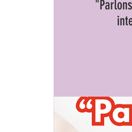
"Parlon
int