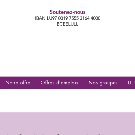
Soutenez-nous
IBAN LU97 0019 7555 3164 4000
BCEELULL
es communautés lesbiennes, gays,
es, trans’, intersexes, queer+
Notre offre
Offres d'emplois
Nos groupes
LILI