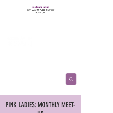
Soutenez-nous
IBAN LU97
0019 7555 3164 4000
BCEELULL
Centre des communautés lesbiennes, gays,
bisexuelles, trans’, intersexes, queer+
PINK LADIES: MONTHLY MEET-