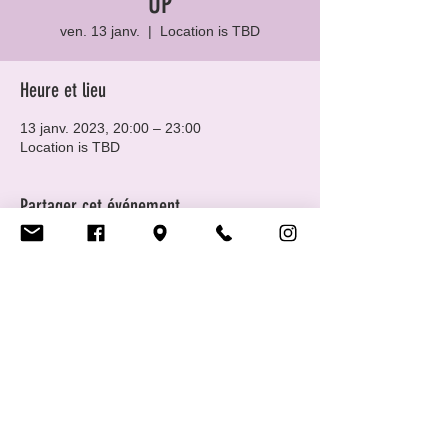
UP
ven. 13 janv.
  |  
Location is TBD
Heure et lieu
13 janv. 2023, 20:00 – 23:00
Location is TBD
Partager cet événement
Centre LGBTIQ+ CIGALE ASBL
IBAN LU97
0019 7555 3164 4000