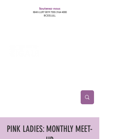
Soutenez-nous
IBAN LU97
0019 7555 3164 4000
BCEELULL
Centre des communautés lesbiennes, gays,
bisexuelles, trans’, intersexes, queer+
PINK LADIES: MONTHLY MEET-