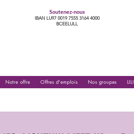
Soutenez-nous
IBAN LU97 0019 7555 3164 4000
BCEELULL
es communautés lesbiennes, gays,
es, trans’, intersexes, queer+
Notre offre
Offres d'emplois
Nos groupes
LILI