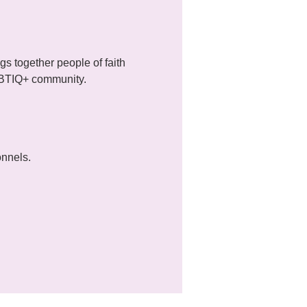
 together people of faith 
LGBTIQ+ community.
onnels.