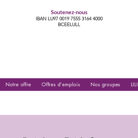
Soutenez-nous
IBAN LU97 0019 7555 3164 4000
BCEELULL
es communautés lesbiennes, gays,
es, trans’, intersexes, queer+
Notre offre
Offres d'emplois
Nos groupes
LILI