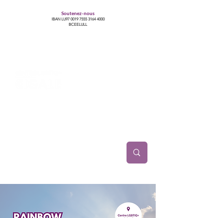
Soutenez-nous
IBAN LU97
0019 7555 3164 4000
BCEELULL
Centre des communautés lesbiennes, gays,
bisexuelles, trans’, intersexes, queer+