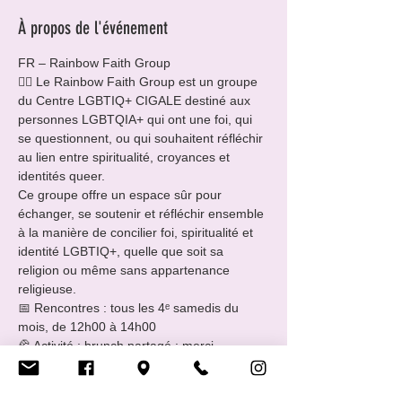
À propos de l'événement
FR – Rainbow Faith Group
🏳️‍🌈 Le Rainbow Faith Group est un groupe 
du Centre LGBTIQ+ CIGALE destiné aux 
personnes LGBTQIA+ qui ont une foi, qui 
se questionnent, ou qui souhaitent réfléchir 
au lien entre spiritualité, croyances et 
identités queer.
Ce groupe offre un espace sûr pour 
échanger, se soutenir et réfléchir ensemble 
à la manière de concilier foi, spiritualité et 
identité LGBTIQ+, quelle que soit sa 
religion ou même sans appartenance 
religieuse.
📅 Rencontres : tous les 4ᵉ samedis du 
mois, de 12h00 à 14h00
🥐 Activité : brunch partagé : merci 
d’apporter de quoi manger ou boire à 
partager