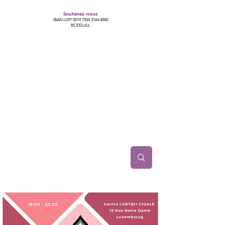
Soutenez-nous
IBAN LU97
0019 7555 3164 4000
BCEELULL
Centre des communautés lesbiennes, gays,
bisexuelles, trans’, intersexes, queer+