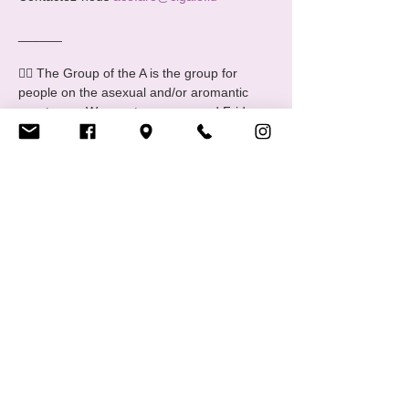
______ 
🏳️‍🌈 The Group of the A is the group for 
people on the asexual and/or aromantic 
spectrums. We meet every second Friday 
of the month.
You are asexual, aromantic, or somewhere 
on this spectrum? Come join us! The 
Group of the A is there for all the members 
of the ace and/or aro…
Afficher plus
RSVP
Partager cet événement