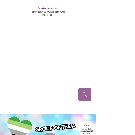
Soutenez-nous
IBAN LU97
0019 7555 3164 4000
BCEELULL
Centre des communautés lesbiennes, gays,
bisexuelles, trans’, intersexes, queer+