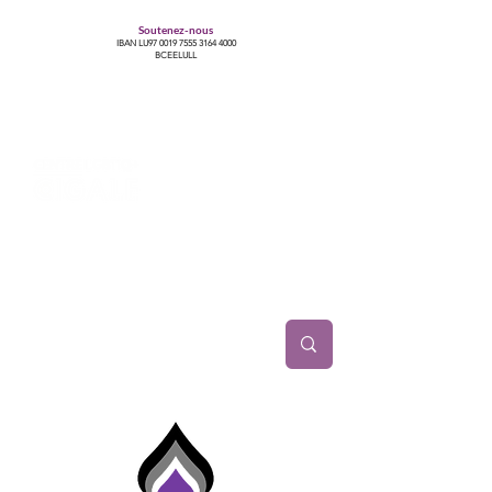
Soutenez-nous
IBAN LU97
0019 7555 3164 4000
BCEELULL
Centre des communautés lesbiennes, gays,
bisexuelles, trans’, intersexes, queer+