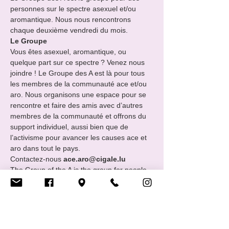
personnes sur le spectre asexuel et/ou 
aromantique. Nous nous rencontrons 
chaque deuxième vendredi du mois.
Le Groupe
Vous êtes asexuel, aromantique, ou 
quelque part sur ce spectre ? Venez nous 
joindre ! Le Groupe des A est là pour tous 
les membres de la communauté ace et/ou 
aro. Nous organisons une espace pour se 
rencontre et faire des amis avec d’autres 
membres de la communauté et offrons du 
support individuel, aussi bien que de 
l’activisme pour avancer les causes ace et 
aro dans tout le pays.
Contactez-nous 
ace.aro@cigale.lu
The Group of the A is the group for people 
on the asexual and/or aromantic 
spectrums. We meet every second Friday 
of the month.
The Group