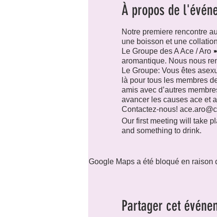
À propos de l'évén
Notre premiere rencontre a
une boisson et une collation
Le Groupe des A Ace / Aro ➼
aromantique. Nous nous re
Le Groupe: Vous êtes asexue
là pour tous les membres d
amis avec d’autres membres 
avancer les causes ace et a
Contactez-nous! ace.aro@ci
Our first meeting will take
and something to drink.
The Group of the A is the g
the month.
The Group You are asexual, 
Google Maps a été bloqué en raison d
all the members of the ace 
members of the community an
entire country.
Contact us!
Partager cet événe
ace.aro@cigale.lu