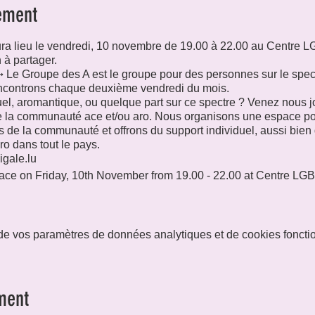
ement
ura lieu le vendredi, 10 novembre de 19.00 à 22.00 au Centre
 à partager.
 Le Groupe des A est le groupe pour des personnes sur le spec
ncontrons chaque deuxième vendredi du mois.
l, aromantique, ou quelque part sur ce spectre ? Venez nous jo
e la communauté ace et/ou aro. Nous organisons une espace pour
de la communauté et offrons du support individuel, aussi bien 
ro dans tout le pays.
gale.lu
 place on Friday, 10th November from 19.00 - 22.00 at Centre LG
roup for people on the asexual and/or aromantic spectrums. We 
aromantic, or somewhere on this spectrum? Come join us! The G
e vos paramètres de données analytiques et de cookies foncti
and/or aro communities. We organize a safe space to meet and m
d offer individual support as well as activism to advance the a
ment