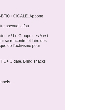
 LGBTIQ+ CIGALE. Apporte
tre asexuel et/ou
indre ! Le Groupe des A est
 se rencontre et faire des
que de l’activisme pour
BTIQ+ Cigale. Bring snacks
meet every second Friday of
roup of the A is there for
onnels.
ake friends with other
ce and aro causes in the