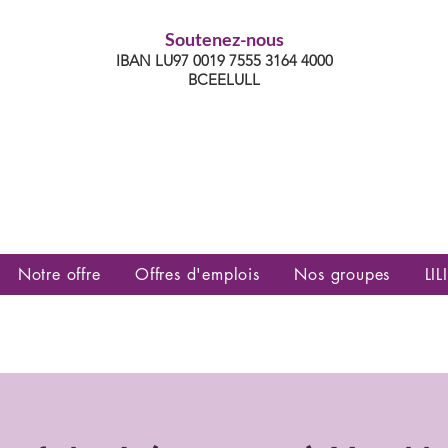
Soutenez-nous
IBAN LU97 0019 7555 3164 4000
BCEELULL
es communautés lesbiennes, gays,
es, trans’, intersexes, queer+
Notre offre
Offres d'emplois
Nos groupes
LILI