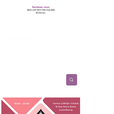
Soutenez-nous
IBAN LU97
0019 7555 3164 4000
BCEELULL
Centre des communautés lesbiennes, gays,
bisexuelles, trans’, intersexes, queer+