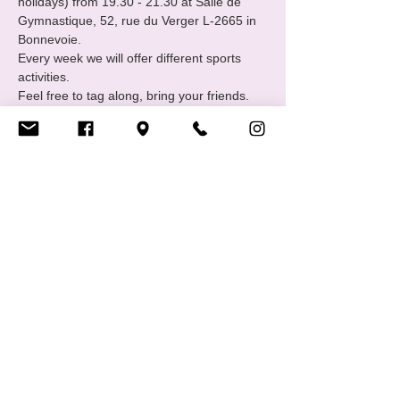
holidays) from 19.30 - 21.30 at Salle de 
Gymnastique, 52, rue du Verger L-2665 in 
Bonnevoie.
Every week we will offer different sports 
activities.
Feel free to tag along, bring your friends. 
Contact: sports@cigale.lu 
https://www.cigale.lu/groupe-de-sport-lgbtiq
Partager cet événement