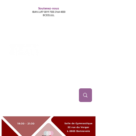
Soutenez-nous
IBAN LU97
0019 7555 3164 4000
BCEELULL
Centre des communautés lesbiennes, gays,
bisexuelles, trans’, intersexes, queer+