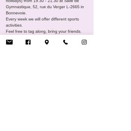
holidays) from 19.30 - 21.30 at Salle de 
Gymnastique, 52, rue du Verger L-2665 in 
Bonnevoie.
Every week we will offer different sports 
activities.
Feel free to tag along, bring your friends. 
Contact: sports@cigale.lu 
https://www.cigale.lu/groupe-de-sport-lgbtiq
Partager cet événement