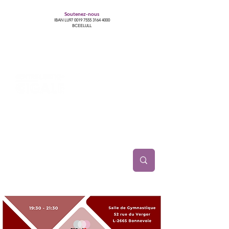
Soutenez-nous
IBAN LU97
0019 7555 3164 4000
BCEELULL
Centre des communautés lesbiennes, gays,
bisexuelles, trans’, intersexes, queer+