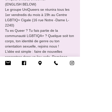
(ENGLISH BELOW)
Le groupe UniQueers se réunira tous les 
1er vendredis du mois à 19h au Centre 
LGBTIQ+ Cigale (16 rue Notre -Dame L-
2240)
Tu es Queer ? Tu fais partie de la 
communauté LGBTIQA+ ? Quelque soit ton 
corps, ton identité de genre ou ton 
orientation sexuelle, rejoins nous !
L’idée est simple : faire de nouvelles 
rencontres dans un lieu safe. Ramènes 
avec toi une boisson et un snack à partager.
EveryBody Welcome !!
Afficher plus
Partager cet événement