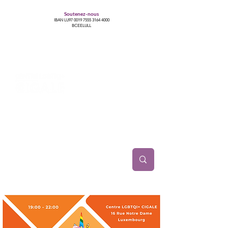
Soutenez-nous
IBAN LU97
0019 7555 3164 4000
BCEELULL
Centre des communautés lesbiennes, gays,
bisexuelles, trans’, intersexes, queer+