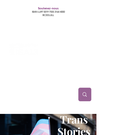
Soutenez-nous
IBAN LU97
0019 7555 3164 4000
BCEELULL
Centre des communautés lesbiennes, gays,
bisexuelles, trans’, intersexes, queer+