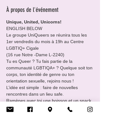
À propos de l'événement
Unique, United, Unicorns!
ENGLISH BELOW
Le groupe UniQueers se réunira tous les 
1er vendredis du mois à 19h au Centre 
LGBTIQ+ Cigale

(16 rue Notre -Dame L-2240)
Tu es Queer ? Tu fais partie de la 
communauté LGBTIQA+ ? Quelque soit ton 
corps, ton identité de genre ou ton 
orientation sexuelle, rejoins nous !
L’idée est simple : faire de nouvelles 
rencontres dans un lieu safe.

Ramènes avec toi une boisson et un snack 
à partager.

EveryBody Welcome !!
___________________________________
____
Afficher plus