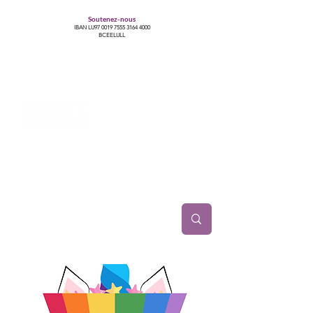
Soutenez-nous
IBAN LU97
0019 7555 3164 4000
BCEELULL
Centre des communautés lesbiennes, gays,
bisexuelles, trans’, intersexes, queer+