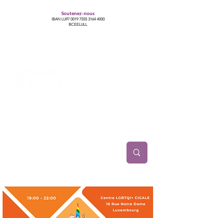
Soutenez-nous
IBAN LU97
0019 7555 3164 4000
BCEELULL
Centre des communautés lesbiennes, gays,
bisexuelles, trans’, intersexes, queer+