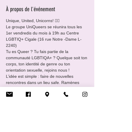
À propos de l'événement
Unique, United, Unicorns! 🏳️‍🌈
Le groupe UniQueers se réunira tous les 
1er vendredis du mois à 19h au Centre 
LGBTIQ+ Cigale (16 rue Notre -Dame L-
2240)
Tu es Queer ? Tu fais partie de la 
communauté LGBTIQA+ ? Quelque soit ton 
corps, ton identité de genre ou ton 
orientation sexuelle, rejoins nous !
L’idée est simple : faire de nouvelles 
rencontres dans un lieu safe. Ramènes 
avec toi une boisson et un snack à partager.
EveryBody Welcome !!
___________________________________
____
Afficher plus