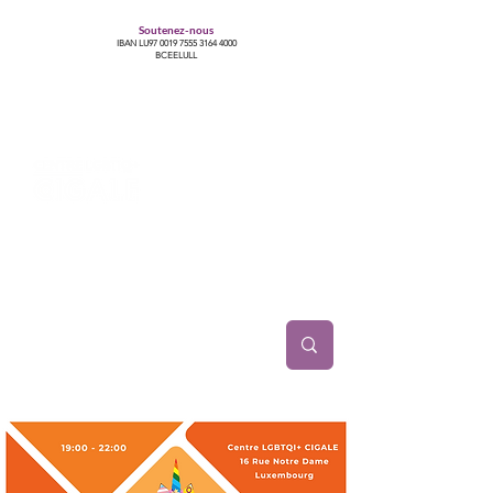
Soutenez-nous
IBAN LU97
0019 7555 3164 4000
BCEELULL
Centre des communautés lesbiennes, gays,
bisexuelles, trans’, intersexes, queer+