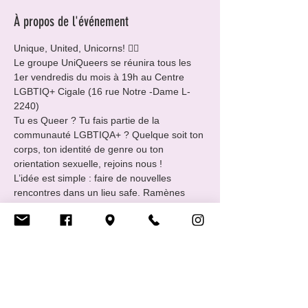
À propos de l'événement
Unique, United, Unicorns! 🏳️‍🌈
Le groupe UniQueers se réunira tous les 
1er vendredis du mois à 19h au Centre 
LGBTIQ+ Cigale (16 rue Notre -Dame L-
2240)
Tu es Queer ? Tu fais partie de la 
communauté LGBTIQA+ ? Quelque soit ton 
corps, ton identité de genre ou ton 
orientation sexuelle, rejoins nous !
L’idée est simple : faire de nouvelles 
rencontres dans un lieu safe. Ramènes 
avec toi une boisson et un snack à partager.
EveryBody Welcome !!
___________________________________
____
Afficher plus