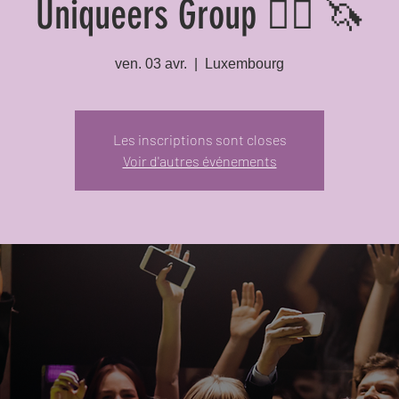
Uniqueers Group 🏳️‍🌈 🦄
ven. 03 avr.
  |  
Luxembourg
Les inscriptions sont closes
Voir d'autres événements