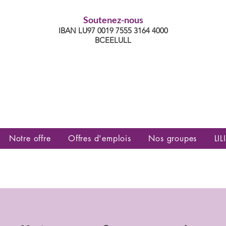
Soutenez-nous
IBAN LU97 0019 7555 3164 4000
BCEELULL
es communautés lesbiennes, gays,
es, trans’, intersexes, queer+
Notre offre
Offres d'emplois
Nos groupes
LILI