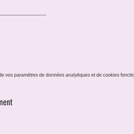
__________________
e vos paramètres de données analytiques et de cookies foncti
ment