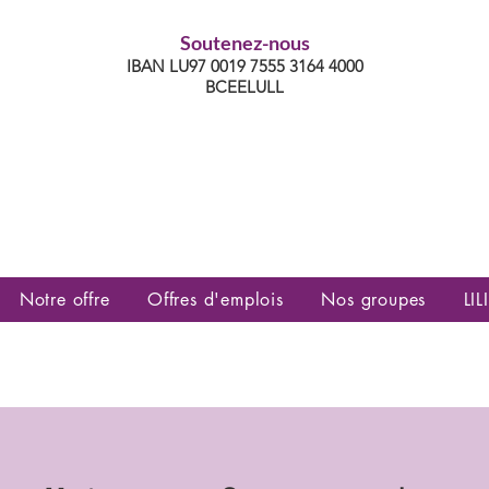
Soutenez-nous
IBAN LU97 0019 7555 3164 4000
BCEELULL
es communautés lesbiennes, gays,
es, trans’, intersexes, queer+
Notre offre
Offres d'emplois
Nos groupes
LILI