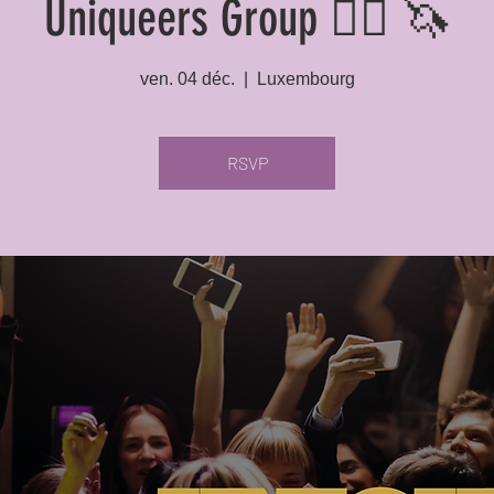
Uniqueers Group 🏳️‍🌈 🦄
ven. 04 déc.
  |  
Luxembourg
RSVP