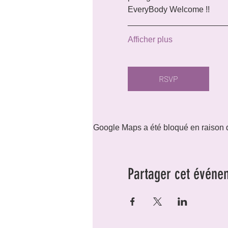
EveryBody Welcome !!
_____________________
Afficher plus
RSVP
Google Maps a été bloqué en raison d
Partager cet événe