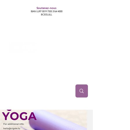
Soutenez-nous
IBAN LU97
0019 7555 3164 4000
BCEELULL
Centre des communautés lesbiennes, gays,
bisexuelles, trans’, intersexes, queer+