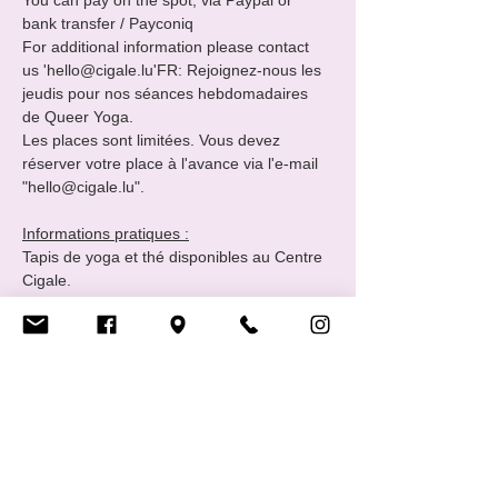
You can pay on the spot, via Paypal or 
bank transfer / Payconiq

For additional information please contact 
us 'hello@cigale.lu'FR: Rejoignez-nous les 
jeudis pour nos séances hebdomadaires 
de Queer Yoga.

Les places sont limitées. Vous devez 
réserver votre place à l'avance via l'e-mail 
"hello@cigale.lu".

Informations pratiques :
Tapis de yoga et thé disponibles au Centre 
Cigale.

Tous les jeudis 18h - 19h 

Où : Centre LGBTIQ+ Cigale (16 Rue Notre 
Dame, 2240 Luxembourg - 2ème étage)

Prix et Paiements
Vous pouvez payer sur place, par Paypal 
ou par virement bancaire / Payconiq.

Pour toute information complémentaire, 
veuillez nous contacter à l'adresse suivante 