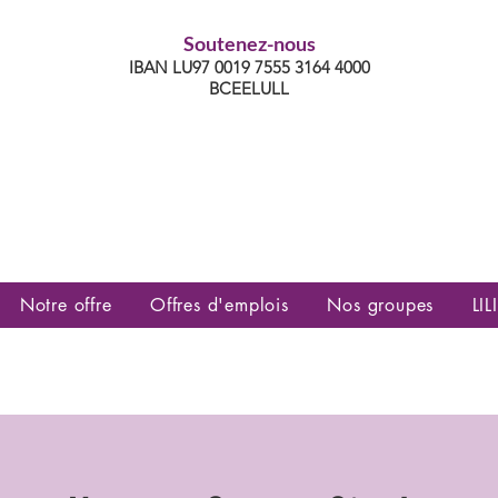
Soutenez-nous
IBAN LU97 0019 7555 3164 4000
BCEELULL
es communautés lesbiennes, gays,
es, trans’, intersexes, queer+
Notre offre
Offres d'emplois
Nos groupes
LILI