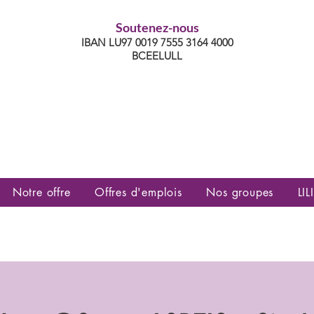
Soutenez-nous
IBAN LU97 0019 7555 3164 4000
BCEELULL
es communautés lesbiennes, gays,
es, trans’, intersexes, queer+
Notre offre
Offres d'emplois
Nos groupes
LILI