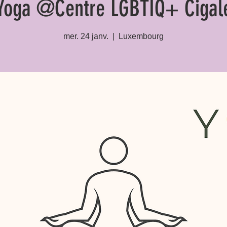
Yoga @Centre LGBTIQ+ Cigal
mer. 24 janv.
  |  
Luxembourg