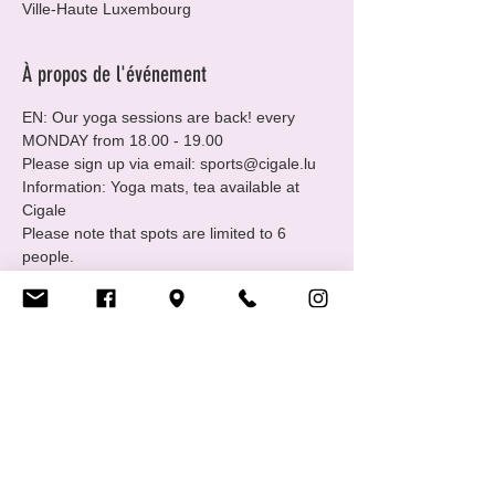
Ville-Haute Luxembourg
À propos de l'événement
EN: Our yoga sessions are back! every 
MONDAY from 18.00 - 19.00
Please sign up via email: sports@cigale.lu
Information: Yoga mats, tea available at 
Cigale
Please note that spots are limited to 6 
people.
Where: Centre LGBTIQ+ Cigale (16 Rue 
Notre Dame, 2240 Luxembourg - 2nd floor.
Merci, Thank you!
Afficher plus
Partager cet événement