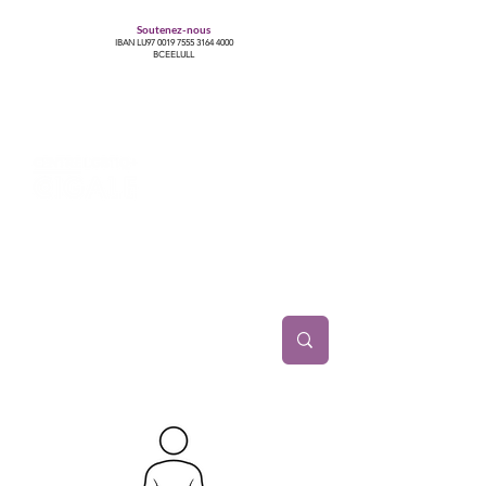
Soutenez-nous
IBAN LU97
0019 7555 3164 4000
BCEELULL
Centre des communautés lesbiennes, gays,
bisexuelles, trans’, intersexes, queer+