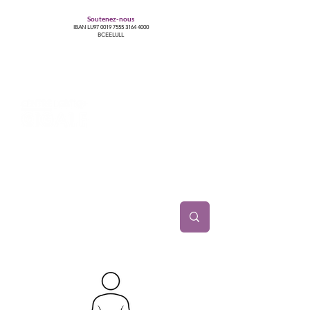
Soutenez-nous
IBAN LU97
0019 7555 3164 4000
BCEELULL
Centre des communautés lesbiennes, gays,
bisexuelles, trans’, intersexes, queer+