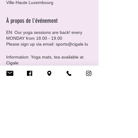
Ville-Haute Luxembourg
À propos de l'événement
EN: Our yoga sessions are back! every
MONDAY from 18.00 - 19.00
Please sign up via email: sports@cigale.lu
Information: Yoga mats, tea available at
Cigale
Please note that spots are limited to 6
people.
Where: Centre LGBTIQ+ Cigale (16 Rue
Notre Dame, 2240 Luxembourg - 2nd floor.
Merci, Thank you!
FR: C'est reparti pour le yoga chaque lundi
Partager cet événement
de 18h00 à 19h00.
Veuillez vous inscrire par e-mail :