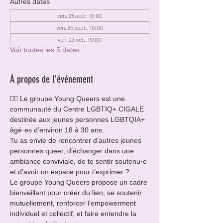
Autres dates
ven. 28 août, 19:00
ven. 25 sept., 19:00
ven. 23 oct., 19:00
Voir toutes les 5 dates
À propos de l'événement
🏳️‍🌈 Le groupe Young Queers est une 
communauté du Centre LGBTIQ+ CIGALE 
destinée aux jeunes personnes LGBTQIA+ 
âgé·es d’environ 18 à 30 ans.
Tu as envie de rencontrer d’autres jeunes 
personnes queer, d’échanger dans une 
ambiance conviviale, de te sentir soutenu·e 
et d’avoir un espace pour t’exprimer ?
Le groupe Young Queers propose un cadre 
bienveillant pour créer du lien, se soutenir 
mutuellement, renforcer l’empowerment 
individuel et collectif, et faire entendre la 