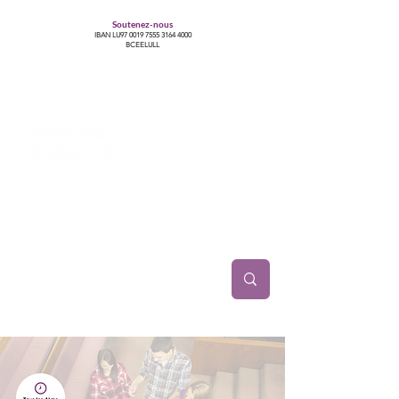
Soutenez-nous
IBAN LU97
0019 7555 3164 4000
BCEELULL
Centre des communautés lesbiennes, gays,
bisexuelles, trans’, intersexes, queer+