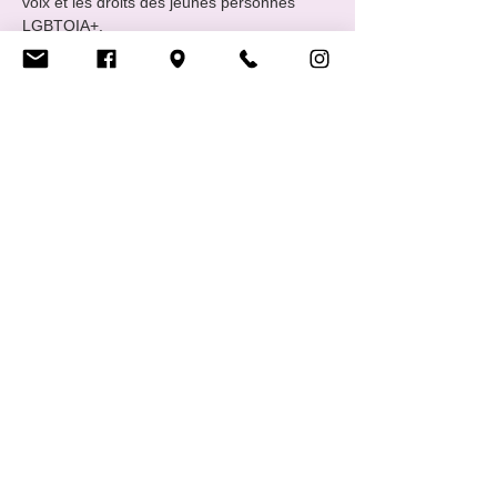
voix et les droits des jeunes personnes 
LGBTQIA+.
📅 Rencontres : tous les 4ᵉ vendredis du 
mois de 19:00 à 22:00 
📧 Contact : 
info@cigale.lu
 (ou via 
Facebook et Instagram)
🍪 Info pratique : n’hésite pas à apporter 
des snacks et à venir avec des ami·es
Afficher plus
Partager cet événement